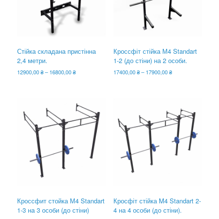
Стійка складана пристінна
Кроссфіт стійка М4 Standart
2,4 метри.
1-2 (до стіни) на 2 особи.
Діапазон
Діапазон
12900,00
₴
–
16800,00
₴
17400,00
₴
–
17900,00
₴
цін:
цін:
Цей
Цей
від
від
товар
товар
12900,00 ₴
17400,00 ₴
має
має
до
до
кілька
кілька
16800,00 ₴
17900,00 ₴
варіантів.
варіантів.
Параметри
Параметри
можна
можна
вибрати
вибрати
на
на
сторінці
сторінці
товару
товару
Кроссфит стойка М4 Standart
Кросфіт стійка M4 Standart 2-
1-3 на 3 особи (до стіни)
4 на 4 особи (до стіни).