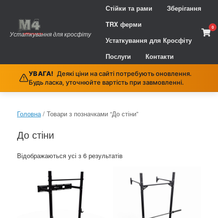
Skip
Стійки та рами
Зберігання
to
content
TRX ферми
0
Vie
Устаткування для кросфіту
sho
Устаткування для Кросфіту
cart
Послуги
Контакти
УВАГА!
Деякі ціни на сайті потребують оновлення.
Будь ласка, уточнюйте вартість при завмовленні.
Головна
/ Товари з позначками “До стіни”
До стіни
Сортування
Відображаються усі з 6 результатів
за
ціною:
від
найнижчої
до
найвищої