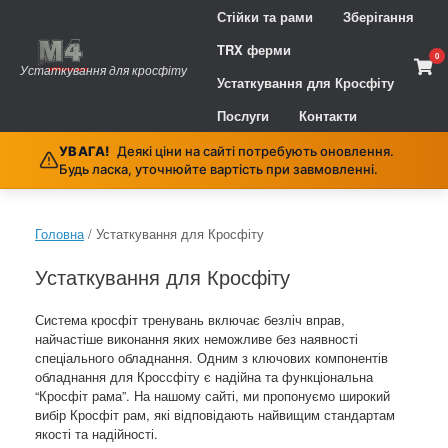
Skip
Стійки та рами
Зберігання
to
content
TRX ферми
0
Vie
Устаткування для кросфіту
sho
Устаткування для Кросфіту
cart
Послуги
Контакти
УВАГА!
Деякі ціни на сайті потребують оновлення.
Будь ласка, уточнюйте вартість при завмовленні.
Головна
/ Устаткування для Кросфіту
Устаткування для Кросфіту
Система кросфіт тренувань включає безліч вправ,
найчастіше виконання яких неможливе без наявності
спеціального обладнання. Одним з ключових компонентів
обладнання для Кроссфіту є надійна та функціональна
“Кросфіт рама”. На нашому сайті, ми пропонуємо широкий
вибір Кросфіт рам, які відповідають найвищим стандартам
якості та надійності.