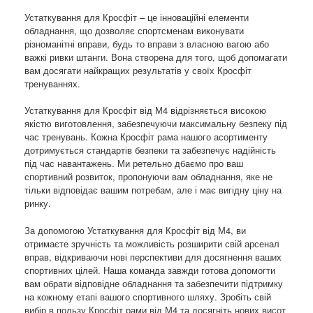
Устаткування для Кросфіт – це інноваційні елементи
обладнання, що дозволяє спортсменам виконувати
різноманітні вправи, будь то вправи з власною вагою або
важкі ривки штанги. Вона створена для того, щоб допомагати
вам досягати найкращих результатів у своїх Кросфіт
тренуваннях.
Устаткування для Кросфіт від М4 відрізняється високою
якістю виготовлення, забезпечуючи максимальну безпеку під
час тренувань. Кожна Кросфіт рама нашого асортименту
дотримується стандартів безпеки та забезпечує надійність
під час навантажень. Ми ретельно дбаємо про ваш
спортивний розвиток, пропонуючи вам обладнання, яке не
тільки відповідає вашим потребам, але і має вигідну ціну на
ринку.
За допомогою Устаткування для Кросфіт від М4, ви
отримаєте зручність та можливість розширити свій арсенал
вправ, відкриваючи нові перспективи для досягнення ваших
спортивних цілей. Наша команда завжди готова допомогти
вам обрати відповідне обладнання та забезпечити підтримку
на кожному етапі вашого спортивного шляху. Зробіть свій
вибір в пользу Кросфіт рами від М4 та досягніть нових висот