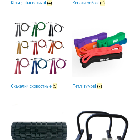
Кільця гімнастичні
(4)
Канати бойові
(2)
Скакалки скоростные
(3)
Петлі гумові
(7)