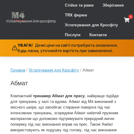
Skip
Стійки та рами
Зберігання
to
content
TRX ферми
0
Vie
Устаткування для кросфіту
sho
Устаткування для Кросфіту
cart
Послуги
Контакти
УВАГА!
Деякі ціни на сайті потребують оновлення.
Будь ласка, уточнюйте вартість при завмовленні.
Головна
/
Устаткування для Кросфіту
/ Абмат
Абмат
Компактний
тренажер Абмат для пресу
, найкраще підійде
для тренувань у залі та вдома. Абмат від М4 виконаний з
якісного шкіри, що запобігає стирання поверхні під час
інтенсивних тренувань, зсередини Абмат набитий пружним
матеріалом що допоможе підтримувати природний вигин
попереку під час виконання вправ на прес. Також Амбат
використовують як подушку під голову, під час виконання