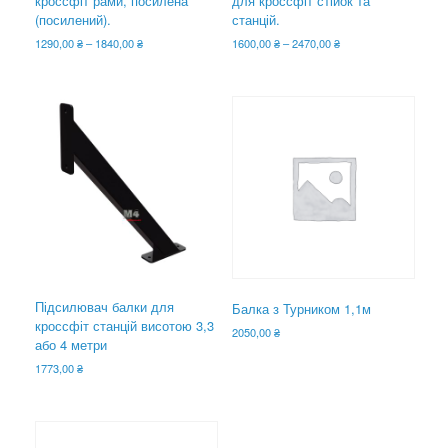
кроссфіт рами, посилена
для кроссфіт стійок та
(посилений).
станцій.
Діапазон
Діапазон
1290,00
₴
–
1840,00
₴
1600,00
₴
–
2470,00
₴
цін:
цін:
Цей
Цей
від
від
товар
товар
1290,00 ₴
1600,00 ₴
має
має
до
до
кілька
кілька
1840,00 ₴
2470,00 ₴
варіантів.
варіантів.
Параметри
Параметри
можна
можна
вибрати
вибрати
на
на
сторінці
сторінці
товару
товару
Підсилювач балки для
Балка з Турником 1,1м
кроссфіт станцій висотою 3,3
2050,00
₴
або 4 метри
1773,00
₴