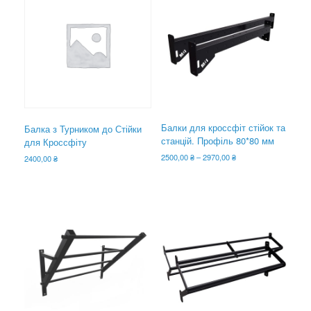
Балки для кроссфіт стійок та
Балка з Турником до Стійки
станцій. Профіль 80*80 мм
для Кроссфіту
Діапазон
2500,00
₴
–
2970,00
₴
2400,00
₴
цін:
Цей
від
товар
2500,00 ₴
має
до
кілька
2970,00 ₴
варіантів.
Параметри
можна
вибрати
на
сторінці
товару