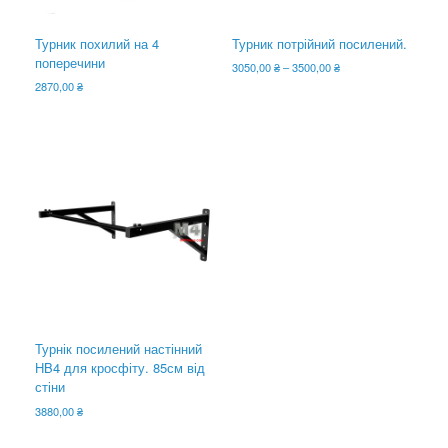
Турник похилий на 4
Турник потрійний посилений.
поперечини
Діапазон
3050,00
₴
–
3500,00
₴
цін:
2870,00
₴
Цей
від
товар
3050,00 ₴
має
до
кілька
3500,00 ₴
варіантів.
Параметри
можна
вибрати
на
сторінці
товару
Турнік посилений настінний
HB4 для кросфіту. 85см від
стіни
3880,00
₴