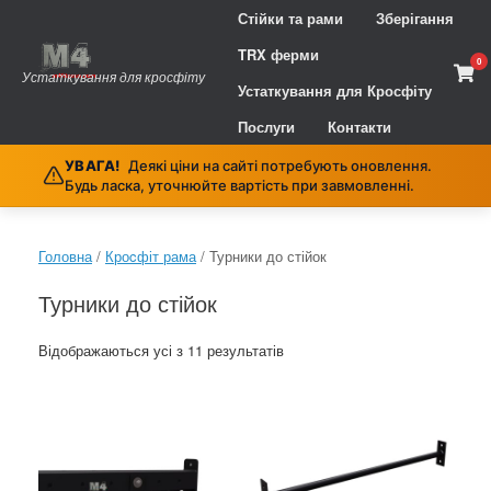
Skip
Стійки та рами
Зберігання
to
content
TRX ферми
0
Vie
Устаткування для кросфіту
sho
Устаткування для Кросфіту
cart
Послуги
Контакти
УВАГА!
Деякі ціни на сайті потребують оновлення.
Будь ласка, уточнюйте вартість при завмовленні.
Головна
/
Кроcфіт рама
/ Турники до стійок
Турники до стійок
Сортування
Відображаються усі з 11 результатів
за
ціною:
від
найнижчої
до
найвищої