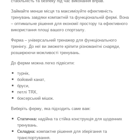
стабільність та безпеку під час виконання вправ.
Займайте менше місця та максимізуйте ефективність
тренувань завдяки компактній та функціональній фермі. Вона
– оптимальне рішення для економії простору та ефективного
використання площі вашого спортзалу.
Ферма – універсальний тренажер для функціонального
тренінгу. До неї ви зможете кріпити різноманітні снаряди,
розширюючи можливості тренувань.
До ферми можна легко підвісити:
турнік,
бойовий канат,
бруси,
петлі TRX,
боксерський мішок.
Виберіть ферму, яка підходить саме вам:
Статична:
надійна та стійка конструкція для щоденних
тренувань.
Складна:
компактне рішення для зберігання та
транспортування.