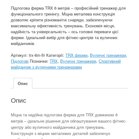
6
Підлогова ферма TRX 6 метрів – професійний тренажер для
метрів:
функціонального тренінгу. Міцна металева конструкція
функціональний
дозволяє кріпити різноманітні снаряди, забезпечуючи
тренажер
максимальну ефективність тренувань. Економія місця,
для
надійність та універсальність – ось головні переваги цієї
залу
ферми. Ідеальний вибір для фітнес-центрів та вуличних
та
майданчиків.
вулиці
кількість
Артикул:
trx-6m-flr
Категорії:
TRX ферми
,
Вуличні тренажери
,
Підлогові
Позначки:
TRX
,
Вуличні тренажери
,
Спортивний
майданчик з вуличними тренажерами
Опис
Опис
Міцна та надійна підлогова ферма для TRX довжиною 6
метрів – ідеальне рішення для облаштування вашого фітнес-
центру або вуличного майданчика для тренувань.
Конструкція з міцних металевих деталей забезпечує