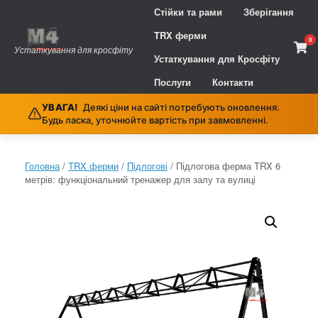
Skip
Стійки та рами
Зберігання
to
content
TRX ферми
0
Vie
Устаткування для кросфіту
sho
Устаткування для Кросфіту
cart
Послуги
Контакти
УВАГА!
Деякі ціни на сайті потребують оновлення.
Будь ласка, уточнюйте вартість при завмовленні.
Головна
/
TRX ферми
/
Підлогові
/ Підлогова ферма TRX 6
метрів: функціональний тренажер для залу та вулиці