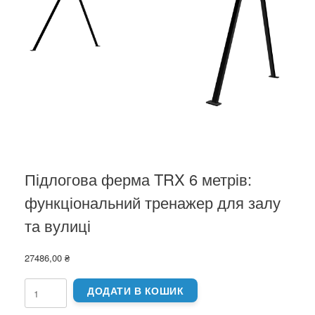
Підлогова ферма TRX 6 метрів:
функціональний тренажер для залу
та вулиці
27486,00
₴
Підлогова
ДОДАТИ В КОШИК
ферма
TRX