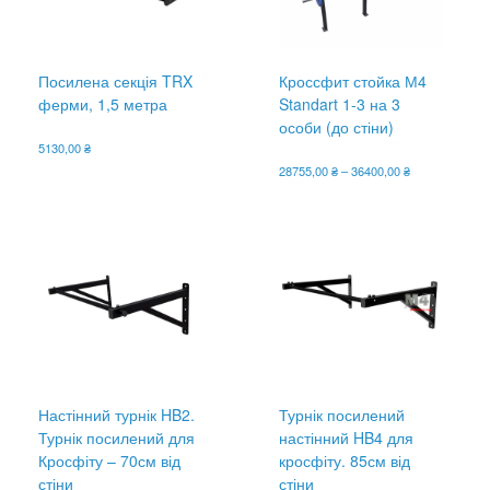
Посилена секція TRX
Кроссфит стойка М4
ферми, 1,5 метра
Standart 1-3 на 3
особи (до стіни)
5130,00
₴
Діапазон
28755,00
₴
–
36400,00
₴
цін:
Цей
від
товар
28755,00 ₴
має
до
кілька
36400,00 ₴
варіантів.
Параметри
можна
вибрати
на
сторінці
товару
Настінний турнік HB2.
Турнік посилений
Турнік посилений для
настінний HB4 для
Кросфіту – 70см від
кросфіту. 85см від
стіни
стіни