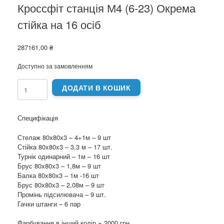
Кроссфіт станція М4 (6-23) Окрема
стійка на 16 осіб
287161,00
₴
Доступно за замовленням
Кроссфіт
ДОДАТИ В КОШИК
станція
М4
(6-
Специфікація
23)
Окрема
Стелаж 80х80х3 – 4+1м – 9 шт
стійка
Стійка 80x80x3 – 3,3 м – 17 шт.
на
Турнік одинарний – 1м – 16 шт
16
Брус 80х80х3 – 1,8м – 9 шт
осіб
Балка 80х80х3 – 1м -16 шт
кількість
Брус 80х80х3 – 2,08м – 9 шт
Промінь підсилювача – 9 шт.
Гачки штанги – 6 пар
Фарбування в інший колір + 2000 грн