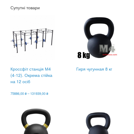
Супутні товари
Кроссфіт станція М4
Гиря чугунная 8 кг
(4-12). Окрема стійка
на 12 осіб
Діапазон
75886,00
₴
–
131939,00
₴
цін:
Цей
від
товар
75886,00 ₴
має
до
кілька
131939,00 ₴
варіантів.
Параметри