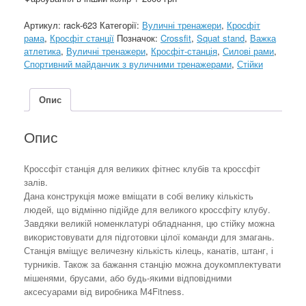
Артикул:
rack-623
Категорії:
Вуличні тренажери
,
Кроcфіт
рама
,
Кросфіт станції
Позначок:
Crossfit
,
Squat stand
,
Важка
атлетика
,
Вуличні тренажери
,
Кросфіт-станція
,
Силові рами
,
Спортивний майданчик з вуличними тренажерами
,
Стійки
Опис
Опис
Кроссфіт станція для великих фітнес клубів та кроссфіт
залів.
Дана конструкція може вміщати в собі велику кількість
людей, що відмінно підійде для великого кроссфіту клубу.
Завдяки великій номенклатурі обладнання, цю стійку можна
використовувати для підготовки цілої команди для змагань.
Станція вміщує величезну кількість кілець, канатів, штанг, і
турників. Також за бажання станцію можна доукомплектувати
мішенями, брусами, або будь-якими відповідними
аксесуарами від виробника М4Fitness.