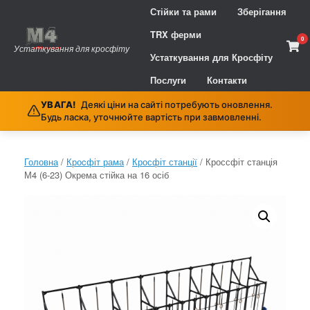
Skip
Стійки та рами
Зберігання
to
content
TRX ферми
0
Vie
Устаткування для кросфіту
sho
Устаткування для Кросфіту
cart
Послуги
Контакти
УВАГА!
Деякі ціни на сайті потребують оновлення.
Будь ласка, уточнюйте вартість при завмовленні.
Головна
/
Кроcфіт рама
/
Кросфіт станції
/ Кроссфіт станція
М4 (6-23) Окрема стійка на 16 осіб