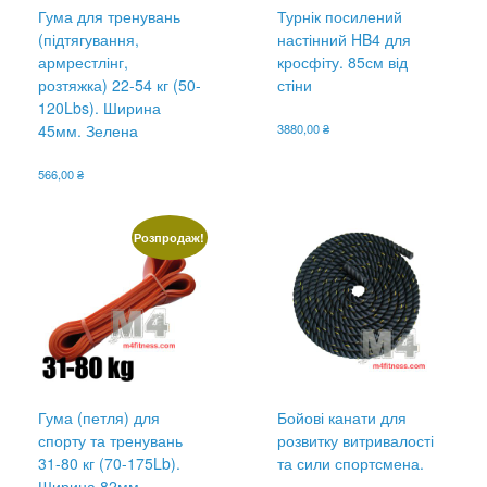
Гума для тренувань
Турнік посилений
(підтягування,
настінний HB4 для
армрестлінг,
кросфіту. 85см від
розтяжка) 22-54 кг (50-
стіни
120Lbs). Ширина
45мм. Зелена
3880,00
₴
566,00
₴
Розпродаж!
Гума (петля) для
Бойові канати для
спорту та тренувань
розвитку витривалості
31-80 кг (70-175Lb).
та сили спортсмена.
Ширина 82мм