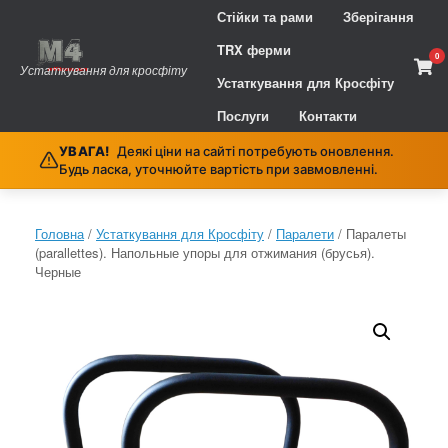
Skip
Стійки та рами
Зберігання
to
content
TRX ферми
0
Vie
Устаткування для кросфіту
sho
Устаткування для Кросфіту
cart
Послуги
Контакти
УВАГА!
Деякі ціни на сайті потребують оновлення.
Будь ласка, уточнюйте вартість при завмовленні.
Головна
/
Устаткування для Кросфіту
/
Паралети
/ Паралеты
(parallettes). Напольные упоры для отжимания (брусья).
Черные