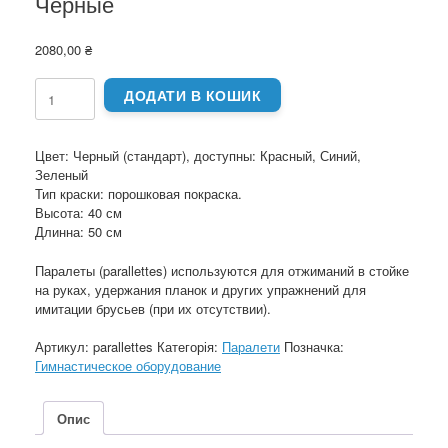
Черные
2080,00
₴
Паралеты
ДОДАТИ В КОШИК
(parallettes).
Напольные
упоры
Цвет: Черный (стандарт), доступны: Красный, Синий,
для
Зеленый
отжимания
Тип краски: порошковая покраска.
(брусья).
Высота: 40 см
Черные
Длинна: 50 см
кількість
Паралеты (parallettes) используются для отжиманий в стойке
на руках, удержания планок и других упражнений для
имитации брусьев (при их отсутствии).
Артикул:
parallettes
Категорія:
Паралети
Позначка:
Гимнастическое оборудование
Опис