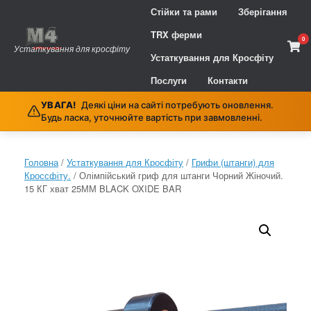
Skip
Стійки та рами
Зберігання
to
content
TRX ферми
0
Vie
Устаткування для кросфіту
sho
Устаткування для Кросфіту
cart
Послуги
Контакти
УВАГА!
Деякі ціни на сайті потребують оновлення.
Будь ласка, уточнюйте вартість при завмовленні.
Головна
/
Устаткування для Кросфіту
/
Грифи (штанги) для
Кроссфіту.
/ Олімпійський гриф для штанги Чорний Жіночий.
15 КГ хват 25ММ BLACK OXIDE BAR