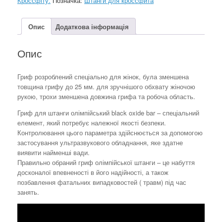
Кроссфіту.
Позначка:
Штанги для кроссфита
Опис
Додаткова інформація
Опис
Гриф розроблений спеціально для жінок, була зменшена
товщина грифу до 25 мм. для зручнішого обхвату жіночою
рукою, трохи зменшена довжина грифа та робоча область.
Гриф для штанги олімпійський black oxide bar – спеціальний
елемент, який потребує належної якості безпеки.
Контролювання цього параметра здійснюється за допомогою
застосування ультразвукового обладнання, яке здатне
виявити найменші вади.
Правильно обраний гриф олімпійської штанги – це набуття
досконалої впевненості в його надійності, а також
позбавлення фатальних випадковостей ( травм) під час
занять.