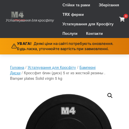
Skip
Стійки та рами
Зберігання
to
content
TRX ферми
0
Vie
Устаткування для кросфіту
sho
Устаткування для Кросфіту
cart
Послуги
Контакти
УВАГА!
Деякі ціни на сайті потребують оновлення.
Будь ласка, уточнюйте вартість при завмовленні.
Головна
/
Устаткування для Кросфіту
/
Бамперні
Диски
/ Кроссфит блин (диск) 5 кг из жесткой резины .
Bamper plates Solid virgin 5 kg