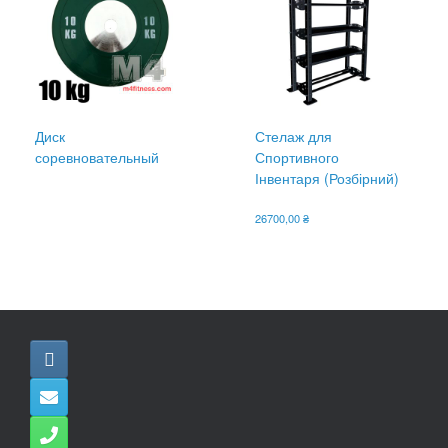
Диск
Стелаж для
соревновательный
Спортивного
Інвентаря (Розбірний)
26700,00
₴