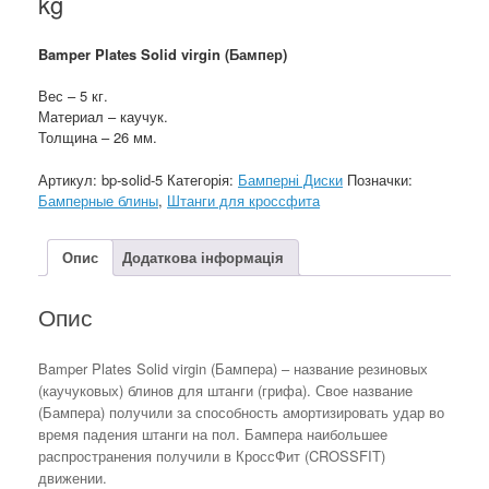
kg
Bamper Plates Solid virgin (Бампер)
Вес – 5 кг.
Материал – каучук.
Толщина – 26 мм.
Артикул:
bp-solid-5
Категорія:
Бамперні Диски
Позначки:
Бамперные блины
,
Штанги для кроссфита
Опис
Додаткова інформація
Опис
Bamper Plates Solid virgin (Бампера) – название резиновых
(каучуковых) блинов для штанги (грифа). Свое название
(Бампера) получили за способность амортизировать удар во
время падения штанги на пол. Бампера наибольшее
распространения получили в КроссФит (CROSSFIT)
движении.