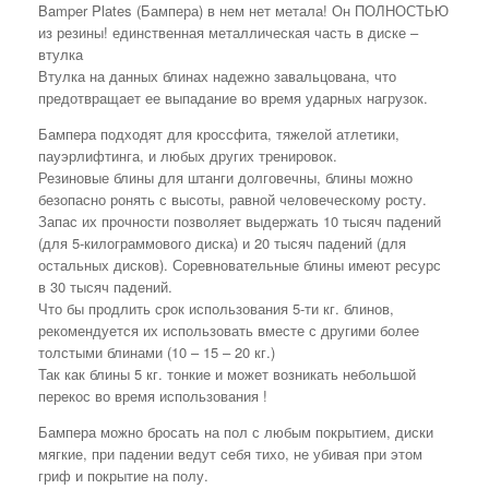
Bamper Plates (Бампера) в нем нет метала! Он ПОЛНОСТЬЮ
из резины! единственная металлическая часть в диске –
втулка
Втулка на данных блинах надежно завальцована, что
предотвращает ее выпадание во время ударных нагрузок.
Бампера подходят для кроссфита, тяжелой атлетики,
пауэрлифтинга, и любых других тренировок.
Резиновые блины для штанги долговечны, блины можно
безопасно ронять с высоты, равной человеческому росту.
Запас их прочности позволяет выдержать 10 тысяч падений
(для 5-килограммового диска) и 20 тысяч падений (для
остальных дисков). Соревновательные блины имеют ресурс
в 30 тысяч падений.
Что бы продлить срок использования 5-ти кг. блинов,
рекомендуется их использовать вместе с другими более
толстыми блинами (10 – 15 – 20 кг.)
Так как блины 5 кг. тонкие и может возникать небольшой
перекос во время использования !
Бампера можно бросать на пол с любым покрытием, диски
мягкие, при падении ведут себя тихо, не убивая при этом
гриф и покрытие на полу.