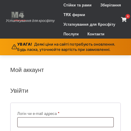
Skip
Стійки та рами
Зберігання
to
content
TRX ферми
0
Vie
Устаткування для кросфіту
sho
Устаткування для Кросфіту
cart
Послуги
Контакти
УВАГА!
Деякі ціни на сайті потребують оновлення.
Будь ласка, уточнюйте вартість при завмовленні.
Мой аккаунт
Увійти
Обов’язкове
Логін чи e-mail адреса
*