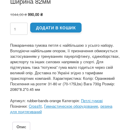
Ширина 82мм
Оригінальна
Поточна
1044,00
₴
990,00
₴
ціна:
ціна:
1044,00 ₴.
990,00 ₴.
Гума
ДОДАТИ В КОШИК
(петля)
для
спорту
Помаранчева гумова петля є найбільшою з усього набору.
та
Володіючи найбільшим опором, її призначення обмежується
тренувань
застосуванням у тренуваннях пауерліфтингу, єдиноборствах,
31-
армспорту та інших силових напрямків у спорті. Для
80
підтягувань така “потужна” гума мало годиться через свій
кг
великий опір. Доставка по Україні згідно з тарифами
(70-
транспортних компаній. Характеристика: Колір: Оранжевий
175Lb).
Посилення на розтяг 31-80 кг (70-175Lbs) Вага 730g Розмір:
Ширина
2080*8.2*0.45 мм
82мм
кількість
Артикул:
rubber-bands-orange
Категорія:
Петлі гумові
Позначки:
Crossfit
,
Гимнастическое оборудование
,
резина
для подтягиваний
Опис