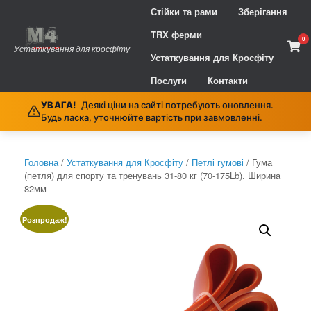
Skip
Стійки та рами
Зберігання
to
content
TRX ферми
0
Vie
Устаткування для кросфіту
sho
Устаткування для Кросфіту
cart
Послуги
Контакти
УВАГА!
Деякі ціни на сайті потребують оновлення.
Будь ласка, уточнюйте вартість при завмовленні.
Головна
/
Устаткування для Кросфіту
/
Петлі гумові
/ Гума
(петля) для спорту та тренувань 31-80 кг (70-175Lb). Ширина
82мм
Розпродаж!