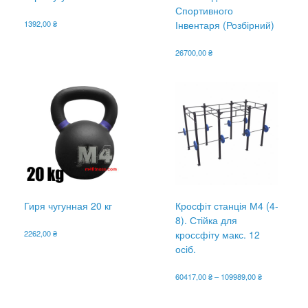
Спортивного
1392,00
₴
Інвентаря (Розбірний)
26700,00
₴
Гиря чугунная 20 кг
Кросфіт станція М4 (4-
8). Стійка для
2262,00
₴
кроссфіту макс. 12
осіб.
Діапазон
60417,00
₴
–
109989,00
₴
цін:
Цей
від
товар