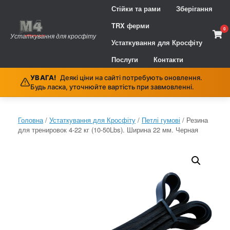
Skip
Стійки та рами
Зберігання
to
content
TRX ферми
0
Vie
Устаткування для кросфіту
sho
Устаткування для Кросфіту
cart
Послуги
Контакти
УВАГА!
Деякі ціни на сайті потребують оновлення.
Будь ласка, уточнюйте вартість при завмовленні.
Головна
/
Устаткування для Кросфіту
/
Петлі гумові
/ Резина
для тренировок 4-22 кг (10-50Lbs). Ширина 22 мм. Черная