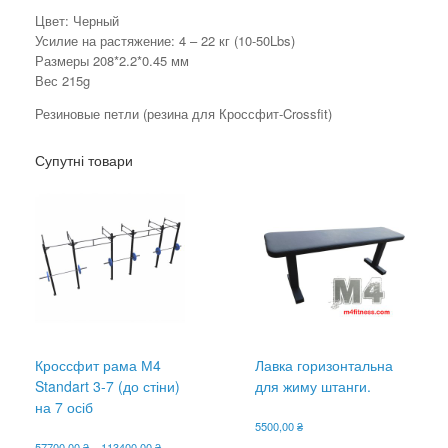
Цвет: Черный
Усилие на растяжение: 4 – 22 кг (10-50Lbs)
Размеры 208*2.2*0.45 мм
Вес 215g
Резиновые петли (резина для Кроссфит-Crossfit)
Супутні товари
Кроссфит рама М4
Лавка горизонтальна
Standart 3-7 (до стіни)
для жиму штанги.
на 7 осіб
5500,00
₴
Діапазон
57700,00
₴
–
113400,00
₴