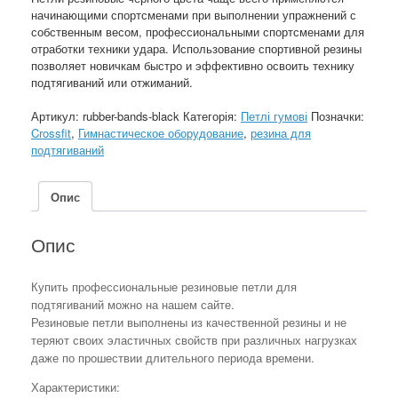
начинающими спортсменами при выполнении упражнений с
собственным весом, профессиональными спортсменами для
отработки техники удара. Использование спортивной резины
позволяет новичкам быстро и эффективно освоить технику
подтягиваний или отжиманий.
Артикул:
rubber-bands-black
Категорія:
Петлі гумові
Позначки:
Crossfit
,
Гимнастическое оборудование
,
резина для
подтягиваний
Опис
Опис
Купить профессиональные резиновые петли для
подтягиваний можно на нашем сайте.
Резиновые петли выполнены из качественной резины и не
теряют своих эластичных свойств при различных нагрузках
даже по прошествии длительного периода времени.
Характеристики: