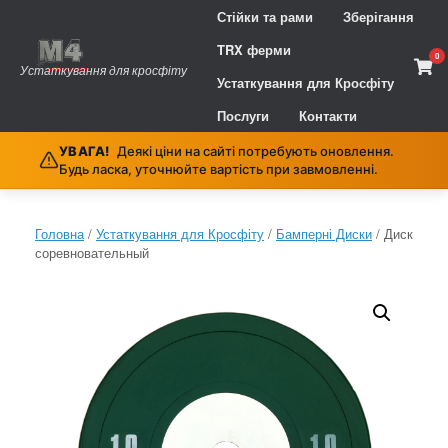
Skip
Стійки та рами
Зберігання
to
content
TRX ферми
0
Vie
Устаткування для кросфіту
sho
Устаткування для Кросфіту
cart
Послуги
Контакти
УВАГА!
Деякі ціни на сайті потребують оновлення.
Будь ласка, уточнюйте вартість при завмовленні.
Головна
/
Устаткування для Кросфіту
/
Бамперні Диски
/ Диск
соревновательный